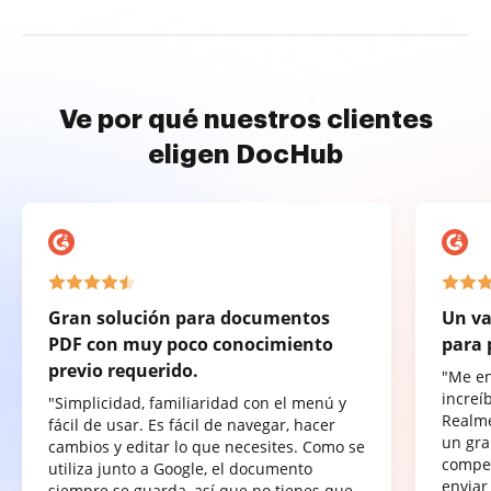
Ve por qué nuestros clientes
eligen DocHub
Gran solución para documentos
Un va
PDF con muy poco conocimiento
para 
previo requerido.
"Me e
increí
"Simplicidad, familiaridad con el menú y
Realme
fácil de usar. Es fácil de navegar, hacer
un gra
cambios y editar lo que necesites. Como se
compet
utiliza junto a Google, el documento
enviar
siempre se guarda, así que no tienes que