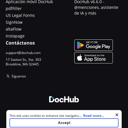
Aplicación móvil DocHub
DocHub v6.6.0 -
@menciones, asistente
pdfFiller
de IA y más
US Legal Forms
SignNow
altaFlow
Instapage
Contáctanos
support@dochub.com
17 Station St., Ste. 303
Brookline, MA 02445
Síguenos
© 2026 DocHub, LLC
Cookie consent notice
...
Read more...
This site uses cookies to enhance site navigation and personalize
Todos los derechos reservados.
your experience. By using this site you agree to our use of cookies as
Accept
described in our
Privacy Notice
. You can modify your selections by