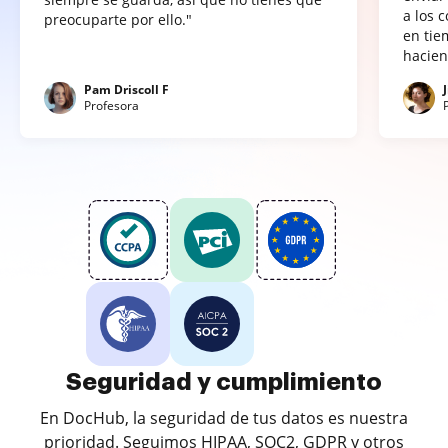
a los 
preocuparte por ello."
en tie
hacien
Pam Driscoll F
Profesora
Seguridad y cumplimiento
En DocHub, la seguridad de tus datos es nuestra
prioridad. Seguimos HIPAA, SOC2, GDPR y otros