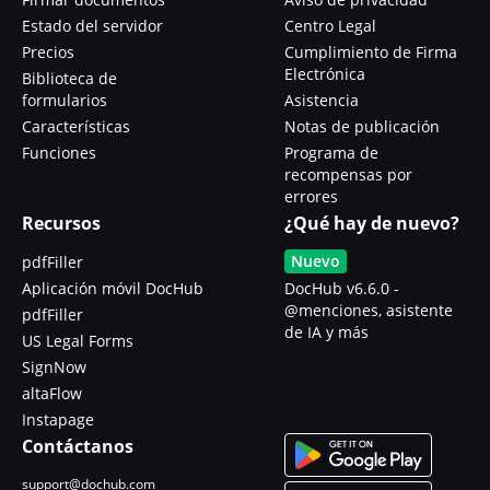
Estado del servidor
Centro Legal
Precios
Cumplimiento de Firma
Electrónica
Biblioteca de
formularios
Asistencia
Características
Notas de publicación
Funciones
Programa de
recompensas por
errores
Recursos
¿Qué hay de nuevo?
Nuevo
pdfFiller
Aplicación móvil DocHub
DocHub v6.6.0 -
@menciones, asistente
pdfFiller
de IA y más
US Legal Forms
SignNow
altaFlow
Instapage
Contáctanos
support@dochub.com