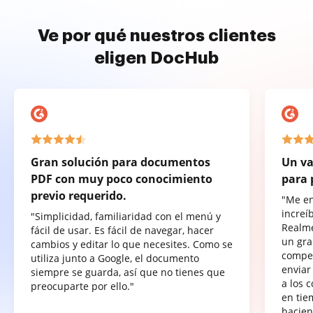
Ve por qué nuestros clientes
eligen DocHub
Gran solución para documentos
Un va
PDF con muy poco conocimiento
para 
previo requerido.
"Me e
increí
"Simplicidad, familiaridad con el menú y
Realme
fácil de usar. Es fácil de navegar, hacer
un gra
cambios y editar lo que necesites. Como se
compet
utiliza junto a Google, el documento
enviar
siempre se guarda, así que no tienes que
a los 
preocuparte por ello."
en tie
hacien