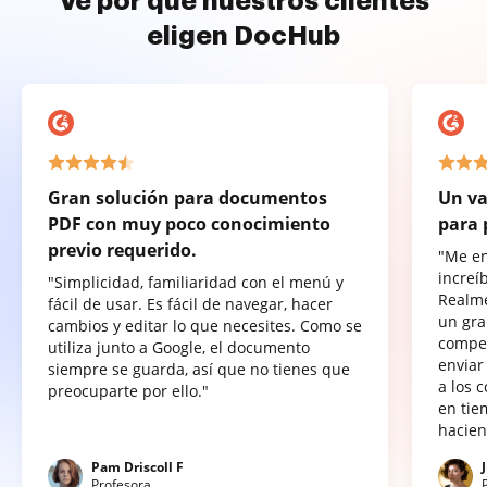
Ve por qué nuestros clientes
eligen DocHub
Gran solución para documentos
Un va
PDF con muy poco conocimiento
para 
previo requerido.
"Me e
increí
"Simplicidad, familiaridad con el menú y
Realme
fácil de usar. Es fácil de navegar, hacer
un gra
cambios y editar lo que necesites. Como se
compet
utiliza junto a Google, el documento
enviar
siempre se guarda, así que no tienes que
a los 
preocuparte por ello."
en tie
hacien
Pam Driscoll F
Profesora