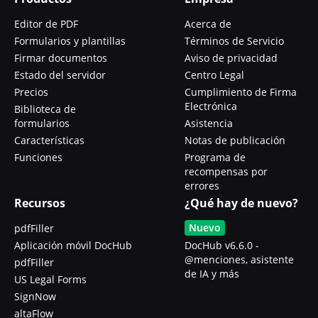
Editor de PDF
Acerca de
Formularios y plantillas
Términos de Servicio
Firmar documentos
Aviso de privacidad
Estado del servidor
Centro Legal
Precios
Cumplimiento de Firma
Electrónica
Biblioteca de
formularios
Asistencia
Características
Notas de publicación
Funciones
Programa de
recompensas por
errores
Recursos
¿Qué hay de nuevo?
Nuevo
pdfFiller
Aplicación móvil DocHub
DocHub v6.6.0 -
@menciones, asistente
pdfFiller
de IA y más
US Legal Forms
SignNow
altaFlow