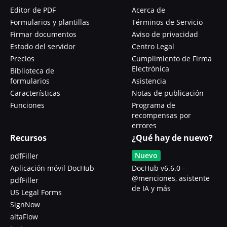
Editor de PDF
Acerca de
Formularios y plantillas
Términos de Servicio
Firmar documentos
Aviso de privacidad
Estado del servidor
Centro Legal
Precios
Cumplimiento de Firma
Electrónica
Biblioteca de
formularios
Asistencia
Características
Notas de publicación
Funciones
Programa de
recompensas por
errores
Recursos
¿Qué hay de nuevo?
Nuevo
pdfFiller
Aplicación móvil DocHub
DocHub v6.6.0 -
@menciones, asistente
pdfFiller
de IA y más
US Legal Forms
SignNow
altaFlow