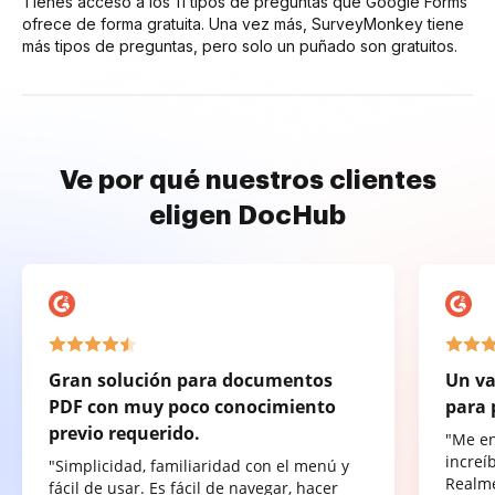
Tienes acceso a los 11 tipos de preguntas que Google Forms
ofrece de forma gratuita. Una vez más, SurveyMonkey tiene
más tipos de preguntas, pero solo un puñado son gratuitos.
Ve por qué nuestros clientes
eligen DocHub
Gran solución para documentos
Un va
PDF con muy poco conocimiento
para 
previo requerido.
"Me e
increí
"Simplicidad, familiaridad con el menú y
Realme
fácil de usar. Es fácil de navegar, hacer