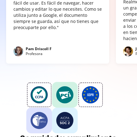
Realme
fácil de usar. Es fácil de navegar, hacer
un gra
cambios y editar lo que necesites. Como se
compet
utiliza junto a Google, el documento
enviar
siempre se guarda, así que no tienes que
a los 
preocuparte por ello."
en tie
hacien
Pam Driscoll F
Profesora