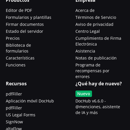
Editor de PDF
Acerca de
Formularios y plantillas
Términos de Servicio
Firmar documentos
Aviso de privacidad
Estado del servidor
Centro Legal
Precios
Cumplimiento de Firma
Electrónica
Biblioteca de
formularios
Asistencia
Características
Notas de publicación
Funciones
Programa de
recompensas por
errores
Recursos
¿Qué hay de nuevo?
Nuevo
pdfFiller
Aplicación móvil DocHub
DocHub v6.6.0 -
@menciones, asistente
pdfFiller
de IA y más
US Legal Forms
SignNow
altaFlow