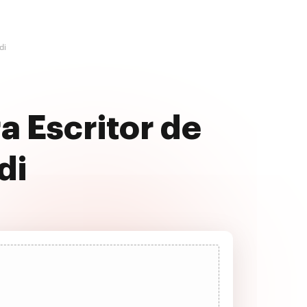
di
a Escritor de
di