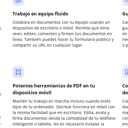
Trabajo en equipo fluido
Gu
Colabora en documentos con tu equipo usando un
Ca
,
dispositivo de escritorio o móvil. Permite que otros
gu
vean, editen, comenten y firmen tus documentos en
en 
línea. También puedes hacer tu formulario público y
ne
compartir su URL en cualquier lugar.
o 
Potentes herramientas de PDF en tu
Co
dispositivo móvil
do
e
Mantén tu trabajo en marcha incluso cuando estés
Co
lejos de tu ordenador. DocHub funciona en móvil con
do
la misma facilidad que en escritorio. Edita, anota y
ma
e
firma documentos desde la comodidad de tu teléfono
co
.
inteligente o tableta. No es necesario instalar la
enc