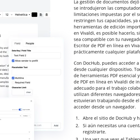
La gestión de documentos dejó 
se introdujeron las computadora
limitaciones impuestas por el s
restringen tus capacidades, ya
herramientas de edición importa
en Vivaldi, es posible hacerlo,
sea compatible con tu navegad
Escritor de PDF en línea en Viv
prácticamente cualquier plataf
Con DocHub, puedes acceder a t
desde cualquier dispositivo. To
de herramientas PDF esencial y p
de PDF en línea en Vivaldi de i
adecuado para el trabajo colab
utilizan diferentes navegadores
estuvieran trabajando desde e
acceder desde un navegador.
Abre el sitio de DocHub y ha
Si aún necesitas una cuenta
registrarte.
Una vez que veas el Tablero