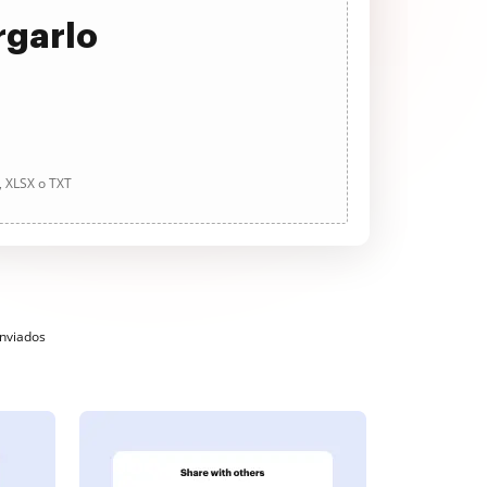
rgarlo
, XLSX o TXT
enviados