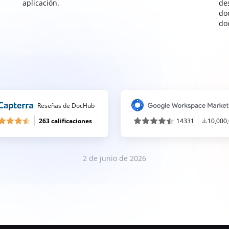
aplicación.
de
do
do
Reseñas de DocHub
263 calificaciones
14331
10,000
2 de junio de 2026