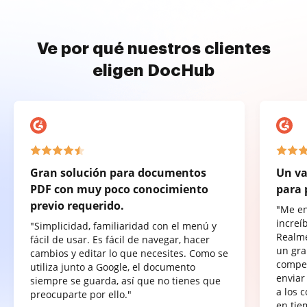
Ve por qué nuestros clientes
eligen DocHub
Gran solución para documentos
Un va
PDF con muy poco conocimiento
para 
previo requerido.
"Me e
increí
"Simplicidad, familiaridad con el menú y
Realme
fácil de usar. Es fácil de navegar, hacer
un gra
cambios y editar lo que necesites. Como se
compet
utiliza junto a Google, el documento
enviar
siempre se guarda, así que no tienes que
a los 
preocuparte por ello."
en tie