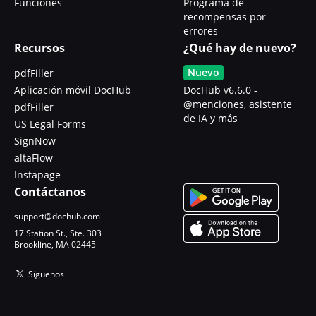
Funciones
Programa de
recompensas por
errores
Recursos
¿Qué hay de nuevo?
Nuevo
pdfFiller
Aplicación móvil DocHub
DocHub v6.6.0 -
@menciones, asistente
pdfFiller
de IA y más
US Legal Forms
SignNow
altaFlow
Instapage
Contáctanos
support@dochub.com
17 Station St., Ste. 303
Brookline, MA 02445
Síguenos