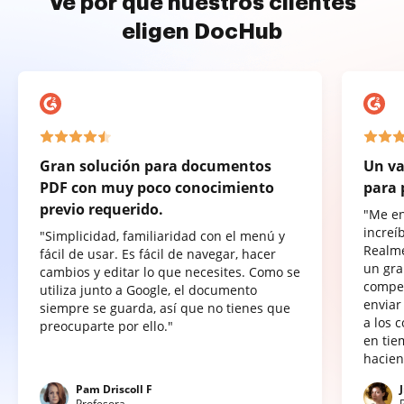
Ve por qué nuestros clientes
eligen DocHub
Gran solución para documentos
Un va
PDF con muy poco conocimiento
para 
previo requerido.
"Me e
increí
"Simplicidad, familiaridad con el menú y
Realme
fácil de usar. Es fácil de navegar, hacer
un gra
cambios y editar lo que necesites. Como se
compet
utiliza junto a Google, el documento
enviar
siempre se guarda, así que no tienes que
a los 
preocuparte por ello."
en tie
hacien
Pam Driscoll F
Profesora