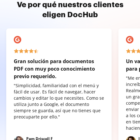
Ve por qué nuestros clientes
eligen DocHub
Gran solución para documentos
Un va
PDF con muy poco conocimiento
para 
previo requerido.
"Me e
increí
"Simplicidad, familiaridad con el menú y
Realme
fácil de usar. Es fácil de navegar, hacer
un gra
cambios y editar lo que necesites. Como se
compet
utiliza junto a Google, el documento
enviar
siempre se guarda, así que no tienes que
a los 
preocuparte por ello."
en tie
hacien
Pam Driscoll F