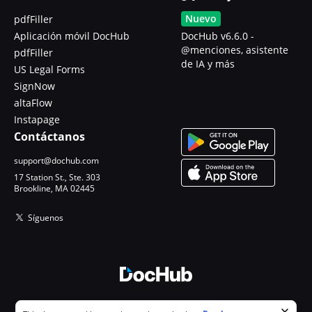
Nuevo
pdfFiller
Aplicación móvil DocHub
DocHub v6.6.0 -
@menciones, asistente
pdfFiller
de IA y más
US Legal Forms
SignNow
altaFlow
Instapage
Contáctanos
support@dochub.com
17 Station St., Ste. 303
Brookline, MA 02445
Síguenos
© 2026 DocHub, LLC