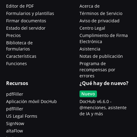
Editor de PDF
Acerca de
Formularios y plantillas
Términos de Servicio
Firmar documentos
Aviso de privacidad
Estado del servidor
Centro Legal
Precios
Cumplimiento de Firma
Electrónica
Biblioteca de
formularios
Asistencia
Características
Notas de publicación
Funciones
Programa de
recompensas por
errores
Recursos
¿Qué hay de nuevo?
Nuevo
pdfFiller
Aplicación móvil DocHub
DocHub v6.6.0 -
@menciones, asistente
pdfFiller
de IA y más
US Legal Forms
SignNow
altaFlow