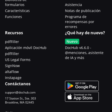
formularios
Asistencia
Características
Notas de publicación
Funciones
Programa de
recompensas por
errores
Recursos
¿Qué hay de nuevo?
Nuevo
pdfFiller
Aplicación móvil DocHub
DocHub v6.6.0 -
@menciones, asistente
pdfFiller
de IA y más
US Legal Forms
SignNow
altaFlow
Instapage
Contáctanos
support@dochub.com
17 Station St., Ste. 303
Brookline, MA 02445