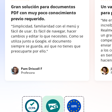
Gran solución para documentos
Un va
PDF con muy poco conocimiento
para 
previo requerido.
"Me e
increí
"Simplicidad, familiaridad con el menú y
Realme
fácil de usar. Es fácil de navegar, hacer
un gra
cambios y editar lo que necesites. Como se
compet
utiliza junto a Google, el documento
enviar
siempre se guarda, así que no tienes que
a los 
preocuparte por ello."
en tie
hacien
Pam Driscoll F
Profesora