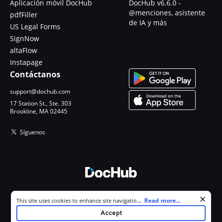
Aplicación móvil DocHub
DocHub v6.6.0 -
@menciones, asistente
pdfFiller
de IA y más
US Legal Forms
SignNow
altaFlow
Instapage
Contáctanos
support@dochub.com
17 Station St., Ste. 303
Brookline, MA 02445
Síguenos
© 2026 DocHub, LLC
Cookie consent notice
...
Read more...
This site uses cookies to enhance site navigation and personalize
Todos los derechos reservados.
your experience. By using this site you agree to our use of cookies as
Accept
described in our
Privacy Notice
. You can modify your selections by