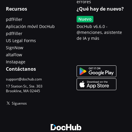
errores
Recursos
¿Qué hay de nuevo?
Nuevo
pdfFiller
Aplicación móvil DocHub
DocHub v6.6.0 -
@menciones, asistente
pdfFiller
de IA y más
US Legal Forms
SignNow
altaFlow
Instapage
Contáctanos
support@dochub.com
17 Station St., Ste. 303
Brookline, MA 02445
Síguenos