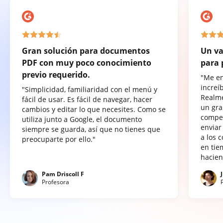
Gran solución para documentos
Un va
PDF con muy poco conocimiento
para 
previo requerido.
"Me e
increí
"Simplicidad, familiaridad con el menú y
Realme
fácil de usar. Es fácil de navegar, hacer
un gra
cambios y editar lo que necesites. Como se
compet
utiliza junto a Google, el documento
enviar
siempre se guarda, así que no tienes que
a los 
preocuparte por ello."
en tie
hacien
Pam Driscoll F
Profesora