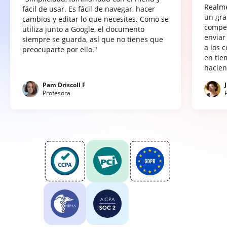
Realme
fácil de usar. Es fácil de navegar, hacer
un gra
cambios y editar lo que necesites. Como se
compet
utiliza junto a Google, el documento
enviar
siempre se guarda, así que no tienes que
a los 
preocuparte por ello."
en tie
hacien
Pam Driscoll F
Profesora