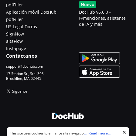
Nuevo
pdfFiller
Aplicación móvil DocHub
DocHub v6.6.0 -
@menciones, asistente
pdfFiller
de IA y más
US Legal Forms
SignNow
altaFlow
Instapage
Contáctanos
support@dochub.com
17 Station St., Ste. 303
Brookline, MA 02445
Síguenos
© 2026 DocHub, LLC
Cookie consent notice
...
Read more...
This site uses cookies to enhance site navigation and personalize
Todos los derechos reservados.