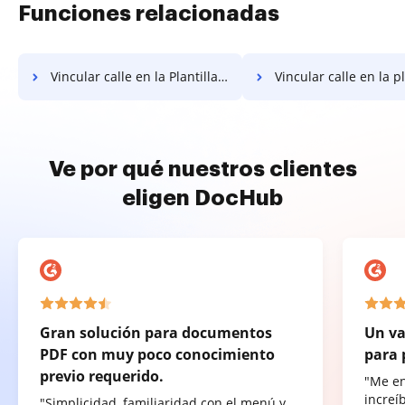
Funciones relacionadas
Vincular calle en la Plantilla de Propuesta de Control de Plagas
Vincular calle en la plantilla de prop
Ve por qué nuestros clientes
eligen DocHub
Gran solución para documentos
Un va
PDF con muy poco conocimiento
para 
previo requerido.
"Me e
increí
"Simplicidad, familiaridad con el menú y