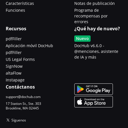
Características
Notas de publicación
Funciones
Programa de
recompensas por
errores
Recursos
¿Qué hay de nuevo?
Nuevo
pdfFiller
Aplicación móvil DocHub
DocHub v6.6.0 -
@menciones, asistente
pdfFiller
de IA y más
US Legal Forms
SignNow
altaFlow
Instapage
Contáctanos
support@dochub.com
17 Station St., Ste. 303
Brookline, MA 02445
Síguenos