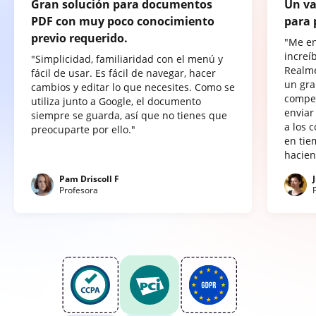
Gran solución para documentos
Un va
PDF con muy poco conocimiento
para 
previo requerido.
"Me e
increí
"Simplicidad, familiaridad con el menú y
Realme
fácil de usar. Es fácil de navegar, hacer
un gra
cambios y editar lo que necesites. Como se
compet
utiliza junto a Google, el documento
enviar
siempre se guarda, así que no tienes que
a los 
preocuparte por ello."
en tie
hacien
Pam Driscoll F
Profesora