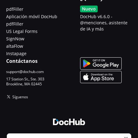
Nuevo
pdfFiller
Aplicación móvil DocHub
DocHub v6.6.0 -
@menciones, asistente
pdfFiller
de IA y más
US Legal Forms
SignNow
altaFlow
Instapage
Contáctanos
support@dochub.com
17 Station St., Ste. 303
Brookline, MA 02445
Síguenos
© 2026 DocHub, LLC