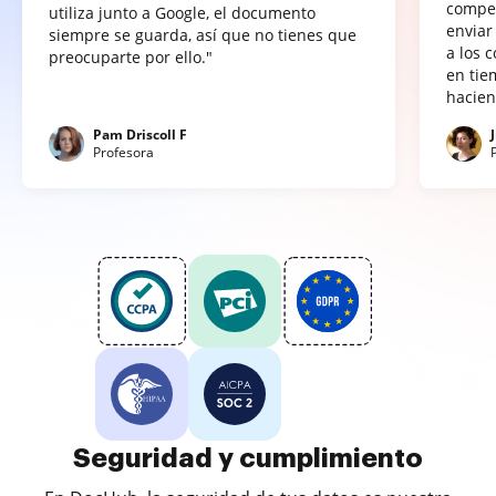
compet
utiliza junto a Google, el documento
enviar
siempre se guarda, así que no tienes que
a los 
preocuparte por ello."
en tie
hacien
Pam Driscoll F
Profesora
Seguridad y cumplimiento