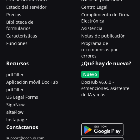
Estado del servidor
Centro Legal
Precios
Cumplimiento de Firma
Electrónica
Biblioteca de
formularios
Asistencia
Características
Notas de publicación
Funciones
Programa de
recompensas por
errores
Recursos
¿Qué hay de nuevo?
Nuevo
pdfFiller
Aplicación móvil DocHub
DocHub v6.6.0 -
@menciones, asistente
pdfFiller
de IA y más
US Legal Forms
SignNow
altaFlow
Instapage
Contáctanos
support@dochub.com