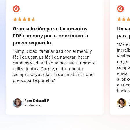
Gran solución para documentos
Un va
PDF con muy poco conocimiento
para 
previo requerido.
"Me e
increí
"Simplicidad, familiaridad con el menú y
Realme
fácil de usar. Es fácil de navegar, hacer
un gra
cambios y editar lo que necesites. Como se
compet
utiliza junto a Google, el documento
enviar
siempre se guarda, así que no tienes que
a los 
preocuparte por ello."
en tie
hacien
Pam Driscoll F
Profesora