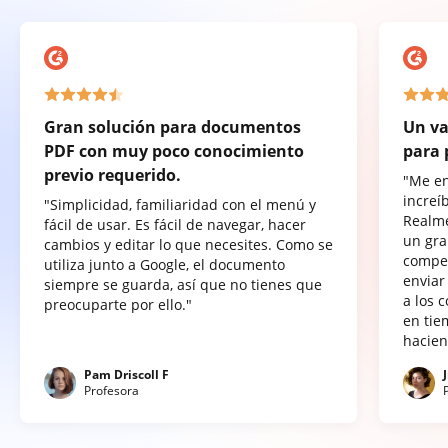
Gran solución para documentos
Un va
PDF con muy poco conocimiento
para 
previo requerido.
"Me e
increí
"Simplicidad, familiaridad con el menú y
Realme
fácil de usar. Es fácil de navegar, hacer
un gra
cambios y editar lo que necesites. Como se
compet
utiliza junto a Google, el documento
enviar
siempre se guarda, así que no tienes que
a los 
preocuparte por ello."
en tie
hacien
Pam Driscoll F
Profesora