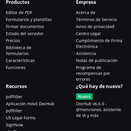
Productos
Empresa
Editor de PDF
Acerca de
Formularios y plantillas
Términos de Servicio
Firmar documentos
Aviso de privacidad
Estado del servidor
Centro Legal
Precios
Cumplimiento de Firma
Electrónica
Biblioteca de
formularios
Asistencia
Características
Notas de publicación
Funciones
Programa de
recompensas por
errores
Recursos
¿Qué hay de nuevo?
Nuevo
pdfFiller
Aplicación móvil DocHub
DocHub v6.6.0 -
@menciones, asistente
pdfFiller
de IA y más
US Legal Forms
SignNow