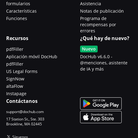
formularios
Asistencia
Características
Notas de publicación
Funciones
Programa de
recompensas por
errores
Recursos
¿Qué hay de nuevo?
Nuevo
pdfFiller
Aplicación móvil DocHub
DocHub v6.6.0 -
@menciones, asistente
pdfFiller
de IA y más
US Legal Forms
SignNow
altaFlow
Instapage
Contáctanos
support@dochub.com
17 Station St., Ste. 303
Brookline, MA 02445
Síguenos