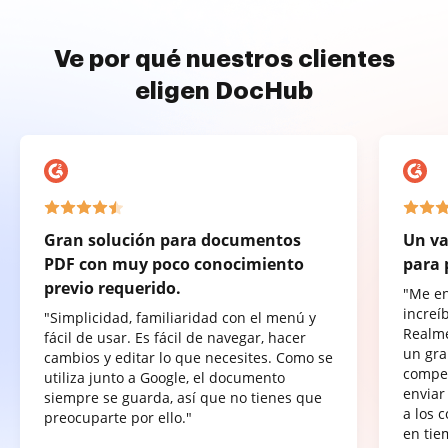
Ve por qué nuestros clientes
eligen DocHub
Gran solución para documentos
Un va
PDF con muy poco conocimiento
para 
previo requerido.
"Me e
increí
"Simplicidad, familiaridad con el menú y
Realme
fácil de usar. Es fácil de navegar, hacer
un gra
cambios y editar lo que necesites. Como se
compet
utiliza junto a Google, el documento
enviar
siempre se guarda, así que no tienes que
a los 
preocuparte por ello."
en tie