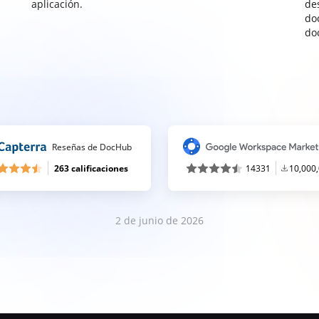
aplicación.
de
do
do
Reseñas de DocHub
263 calificaciones
14331
10,000
2 de junio de 2026