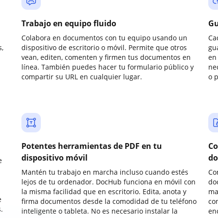
Trabajo en equipo fluido
Gu
Colabora en documentos con tu equipo usando un
Ca
,
dispositivo de escritorio o móvil. Permite que otros
gu
vean, editen, comenten y firmen tus documentos en
en 
línea. También puedes hacer tu formulario público y
ne
compartir su URL en cualquier lugar.
o 
Potentes herramientas de PDF en tu
Co
dispositivo móvil
do
e
Mantén tu trabajo en marcha incluso cuando estés
Co
lejos de tu ordenador. DocHub funciona en móvil con
do
la misma facilidad que en escritorio. Edita, anota y
ma
e
firma documentos desde la comodidad de tu teléfono
co
.
inteligente o tableta. No es necesario instalar la
enc