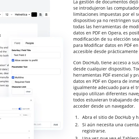
La gestión de documentos dejó 
se introdujeron las computadora
limitaciones impuestas por el 
dispositivo ya no restringen s
todas las herramientas de modif
datos en PDF en Opera, es posi
modificación de su elección s
para Modificar datos en PDF en
accesible desde prácticamente 
Con DocHub, tiene acceso a sus
desde cualquier dispositivo. To
herramientas PDF esencial y prá
datos en PDF en Opera de inmed
igualmente adecuado para el tr
equipo utilizan diferentes nave
todos estuvieran trabajando de
acceder desde un navegador.
Abra el sitio de DocHub y ha
Si aún necesita una cuenta,
registrarse.
Una vez que vea el Tablero