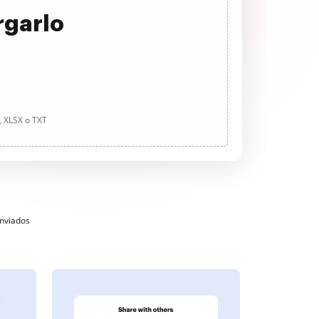
rgarlo
, XLSX o TXT
enviados