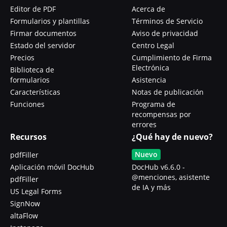
Editor de PDF
Acerca de
Formularios y plantillas
Términos de Servicio
Firmar documentos
Aviso de privacidad
Estado del servidor
Centro Legal
Precios
Cumplimiento de Firma
Electrónica
Biblioteca de
formularios
Asistencia
Características
Notas de publicación
Funciones
Programa de
recompensas por
errores
Recursos
¿Qué hay de nuevo?
Nuevo
pdfFiller
Aplicación móvil DocHub
DocHub v6.6.0 -
@menciones, asistente
pdfFiller
de IA y más
US Legal Forms
SignNow
altaFlow