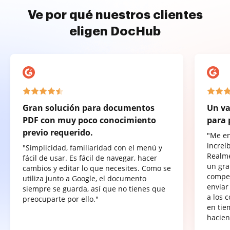
Ve por qué nuestros clientes
eligen DocHub
Gran solución para documentos
Un va
PDF con muy poco conocimiento
para 
previo requerido.
"Me e
increí
"Simplicidad, familiaridad con el menú y
Realme
fácil de usar. Es fácil de navegar, hacer
un gra
cambios y editar lo que necesites. Como se
compet
utiliza junto a Google, el documento
enviar
siempre se guarda, así que no tienes que
a los 
preocuparte por ello."
en tie
hacien