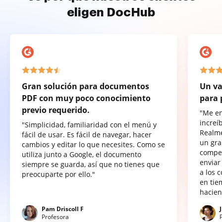
eligen DocHub
Gran solución para documentos
Un va
PDF con muy poco conocimiento
para 
previo requerido.
"Me e
increí
"Simplicidad, familiaridad con el menú y
Realme
fácil de usar. Es fácil de navegar, hacer
un gra
cambios y editar lo que necesites. Como se
compet
utiliza junto a Google, el documento
enviar
siempre se guarda, así que no tienes que
a los 
preocuparte por ello."
en tie
hacien
Pam Driscoll F
Profesora