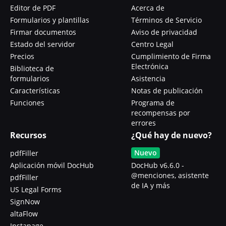
Editor de PDF
Acerca de
Formularios y plantillas
Términos de Servicio
Firmar documentos
Aviso de privacidad
Estado del servidor
Centro Legal
Precios
Cumplimiento de Firma
Electrónica
Biblioteca de
formularios
Asistencia
Características
Notas de publicación
Funciones
Programa de
recompensas por
errores
Recursos
¿Qué hay de nuevo?
Nuevo
pdfFiller
Aplicación móvil DocHub
DocHub v6.6.0 -
@menciones, asistente
pdfFiller
de IA y más
US Legal Forms
SignNow
altaFlow
Instapage