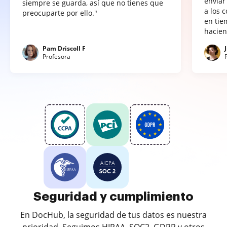
enviar
siempre se guarda, así que no tienes que
a los 
preocuparte por ello."
en tie
hacien
Pam Driscoll F
Profesora
Seguridad y cumplimiento
En DocHub, la seguridad de tus datos es nuestra
prioridad. Seguimos HIPAA, SOC2, GDPR y otros