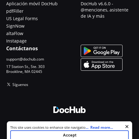
Aplicación móvil DocHub
DocHub v6.6.0 -
@menciones, asistente
pdfFiller
de IA y más
US Legal Forms
SignNow
altaFlow
Instapage
Contáctanos
support@dochub.com
17 Station St., Ste. 303
Brookline, MA 02445
Síguenos
© 2026 DocHub, LLC
Cookie consent notice
...
Read more...
This site uses cookies to enhance site navigation and personalize
Todos los derechos reservados.
your experience. By using this site you agree to our use of cookies as
Accept
described in our
Privacy Notice
. You can modify your selections by