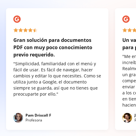
Gran solución para documentos
Un va
PDF con muy poco conocimiento
para 
previo requerido.
"Me e
increí
"Simplicidad, familiaridad con el menú y
Realme
fácil de usar. Es fácil de navegar, hacer
un gra
cambios y editar lo que necesites. Como se
compet
utiliza junto a Google, el documento
enviar
siempre se guarda, así que no tienes que
a los 
preocuparte por ello."
en tie
hacien
Pam Driscoll F
Profesora