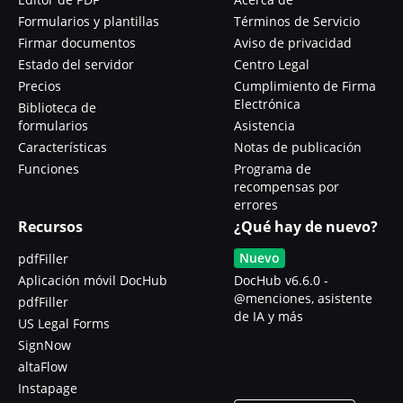
Formularios y plantillas
Términos de Servicio
Firmar documentos
Aviso de privacidad
Estado del servidor
Centro Legal
Precios
Cumplimiento de Firma
Electrónica
Biblioteca de
formularios
Asistencia
Características
Notas de publicación
Funciones
Programa de
recompensas por
errores
Recursos
¿Qué hay de nuevo?
Nuevo
pdfFiller
Aplicación móvil DocHub
DocHub v6.6.0 -
@menciones, asistente
pdfFiller
de IA y más
US Legal Forms
SignNow
altaFlow
Instapage