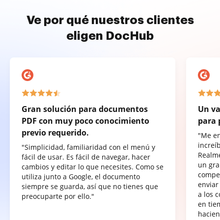
Ve por qué nuestros clientes
eligen DocHub
Gran solución para documentos
Un va
PDF con muy poco conocimiento
para 
previo requerido.
"Me e
increí
"Simplicidad, familiaridad con el menú y
Realme
fácil de usar. Es fácil de navegar, hacer
un gra
cambios y editar lo que necesites. Como se
compet
utiliza junto a Google, el documento
enviar
siempre se guarda, así que no tienes que
a los 
preocuparte por ello."
en tie
hacien