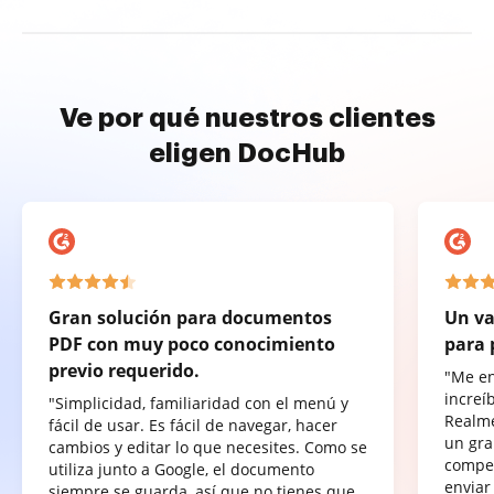
Ve por qué nuestros clientes
eligen DocHub
Gran solución para documentos
Un va
PDF con muy poco conocimiento
para 
previo requerido.
"Me e
increí
"Simplicidad, familiaridad con el menú y
Realme
fácil de usar. Es fácil de navegar, hacer
un gra
cambios y editar lo que necesites. Como se
compet
utiliza junto a Google, el documento
enviar
siempre se guarda, así que no tienes que