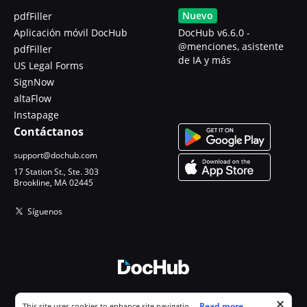
Nuevo
pdfFiller
Aplicación móvil DocHub
DocHub v6.6.0 -
@menciones, asistente
pdfFiller
de IA y más
US Legal Forms
SignNow
altaFlow
Instapage
Contáctanos
support@dochub.com
17 Station St., Ste. 303
Brookline, MA 02445
Síguenos
© 2026 DocHub, LLC
Cookie consent notice
...
Read more...
This site uses cookies to enhance site navigation and personalize