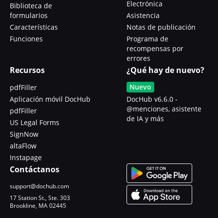
Electrónica
Biblioteca de
formularios
Asistencia
Características
Notas de publicación
Funciones
Programa de
recompensas por
errores
Recursos
¿Qué hay de nuevo?
Nuevo
pdfFiller
Aplicación móvil DocHub
DocHub v6.6.0 -
@menciones, asistente
pdfFiller
de IA y más
US Legal Forms
SignNow
altaFlow
Instapage
Contáctanos
support@dochub.com
17 Station St., Ste. 303
Brookline, MA 02445