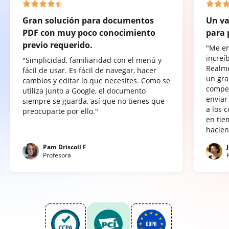
Gran solución para documentos
Un va
PDF con muy poco conocimiento
para 
previo requerido.
"Me e
increí
"Simplicidad, familiaridad con el menú y
Realme
fácil de usar. Es fácil de navegar, hacer
un gra
cambios y editar lo que necesites. Como se
compet
utiliza junto a Google, el documento
enviar
siempre se guarda, así que no tienes que
a los 
preocuparte por ello."
en tie
hacien
Pam Driscoll F
Profesora