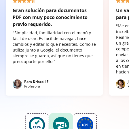
Gran solución para documentos
Un va
PDF con muy poco conocimiento
para 
previo requerido.
"Me e
increí
"Simplicidad, familiaridad con el menú y
Realme
fácil de usar. Es fácil de navegar, hacer
un gra
cambios y editar lo que necesites. Como se
compet
utiliza junto a Google, el documento
enviar
siempre se guarda, así que no tienes que
a los 
preocuparte por ello."
en tie
hacien
Pam Driscoll F
Profesora