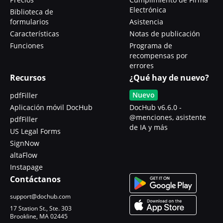
Electrónica
Biblioteca de
formularios
Asistencia
Características
Notas de publicación
Funciones
Programa de
recompensas por
errores
Recursos
¿Qué hay de nuevo?
Nuevo
pdfFiller
Aplicación móvil DocHub
DocHub v6.6.0 -
@menciones, asistente
pdfFiller
de IA y más
US Legal Forms
SignNow
altaFlow
Instapage
Contáctanos
support@dochub.com
17 Station St., Ste. 303
Brookline, MA 02445