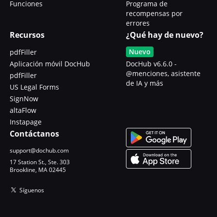
Funciones
Programa de
recompensas por
errores
Recursos
¿Qué hay de nuevo?
Nuevo
pdfFiller
Aplicación móvil DocHub
DocHub v6.6.0 -
@menciones, asistente
pdfFiller
de IA y más
US Legal Forms
SignNow
altaFlow
Instapage
Contáctanos
support@dochub.com
17 Station St., Ste. 303
Brookline, MA 02445
Síguenos