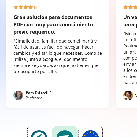
Gran solución para documentos
Un va
PDF con muy poco conocimiento
para 
previo requerido.
"Me e
increí
"Simplicidad, familiaridad con el menú y
Realme
fácil de usar. Es fácil de navegar, hacer
un gra
cambios y editar lo que necesites. Como se
compet
utiliza junto a Google, el documento
enviar
siempre se guarda, así que no tienes que
a los 
preocuparte por ello."
en tie
hacien
Pam Driscoll F
Profesora