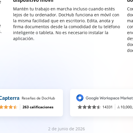
dispositivo móvil
do
e
Mantén tu trabajo en marcha incluso cuando estés
Co
lejos de tu ordenador. DocHub funciona en móvil con
do
la misma facilidad que en escritorio. Edita, anota y
ma
e
firma documentos desde la comodidad de tu teléfono
co
.
inteligente o tableta. No es necesario instalar la
enc
aplicación.
de
do
do
Reseñas de DocHub
263 calificaciones
14331
10,000
2 de junio de 2026