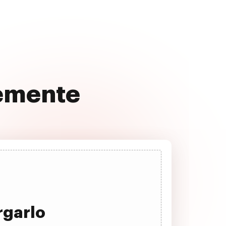
vemente
rgarlo