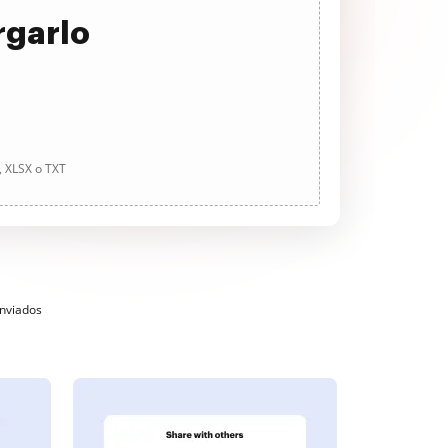
rgarlo
, XLSX o TXT
enviados