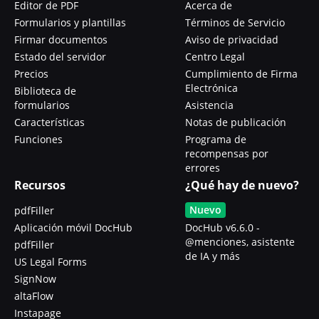
Editor de PDF
Acerca de
Formularios y plantillas
Términos de Servicio
Firmar documentos
Aviso de privacidad
Estado del servidor
Centro Legal
Precios
Cumplimiento de Firma
Electrónica
Biblioteca de
formularios
Asistencia
Características
Notas de publicación
Funciones
Programa de
recompensas por
errores
Recursos
¿Qué hay de nuevo?
Nuevo
pdfFiller
Aplicación móvil DocHub
DocHub v6.6.0 -
@menciones, asistente
pdfFiller
de IA y más
US Legal Forms
SignNow
altaFlow
Instapage