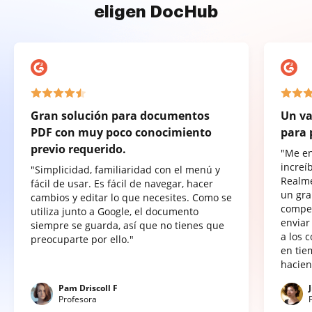
eligen DocHub
Gran solución para documentos
Un va
PDF con muy poco conocimiento
para 
previo requerido.
"Me e
increí
"Simplicidad, familiaridad con el menú y
Realme
fácil de usar. Es fácil de navegar, hacer
un gra
cambios y editar lo que necesites. Como se
compet
utiliza junto a Google, el documento
enviar
siempre se guarda, así que no tienes que
a los 
preocuparte por ello."
en tie
hacien
Pam Driscoll F
Profesora