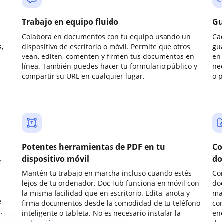
Trabajo en equipo fluido
Gu
Colabora en documentos con tu equipo usando un
Ca
,
dispositivo de escritorio o móvil. Permite que otros
gu
vean, editen, comenten y firmen tus documentos en
en 
línea. También puedes hacer tu formulario público y
ne
compartir su URL en cualquier lugar.
o 
Potentes herramientas de PDF en tu
Co
dispositivo móvil
do
e
Mantén tu trabajo en marcha incluso cuando estés
Co
lejos de tu ordenador. DocHub funciona en móvil con
do
la misma facilidad que en escritorio. Edita, anota y
ma
e
firma documentos desde la comodidad de tu teléfono
co
.
inteligente o tableta. No es necesario instalar la
enc