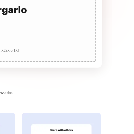
rgarlo
, XLSX o TXT
enviados