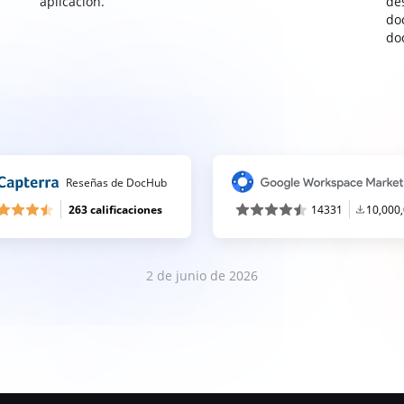
aplicación.
de
do
do
Reseñas de DocHub
263 calificaciones
14331
10,000
2 de junio de 2026