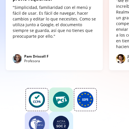
"Me e
increí
"Simplicidad, familiaridad con el menú y
Realme
fácil de usar. Es fácil de navegar, hacer
un gra
cambios y editar lo que necesites. Como se
compet
utiliza junto a Google, el documento
enviar
siempre se guarda, así que no tienes que
a los 
preocuparte por ello."
en tie
hacien
Pam Driscoll F
Profesora