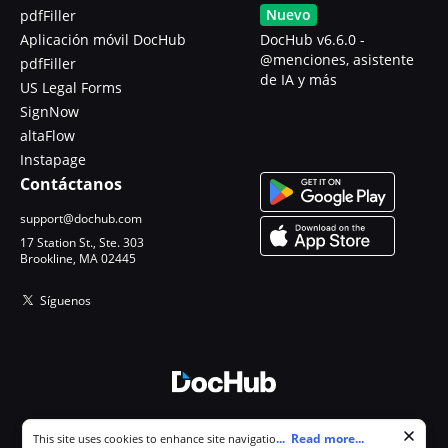
Nuevo
pdfFiller
Aplicación móvil DocHub
DocHub v6.6.0 -
@menciones, asistente
pdfFiller
de IA y más
US Legal Forms
SignNow
altaFlow
Instapage
Contáctanos
support@dochub.com
17 Station St., Ste. 303
Brookline, MA 02445
Síguenos
© 2026 DocHub, LLC
Cookie consent notice
...
Read more...
This site uses cookies to enhance site navigation and personalize
Todos los derechos reservados.