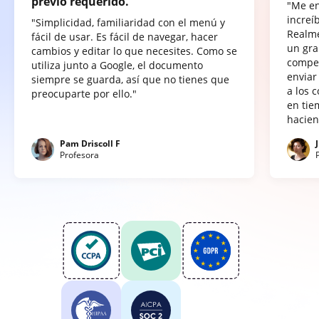
previo requerido.
"Me e
increí
"Simplicidad, familiaridad con el menú y
Realme
fácil de usar. Es fácil de navegar, hacer
un gra
cambios y editar lo que necesites. Como se
compet
utiliza junto a Google, el documento
enviar
siempre se guarda, así que no tienes que
a los 
preocuparte por ello."
en tie
hacien
Pam Driscoll F
Profesora