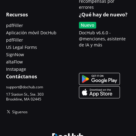
recompensas por
errores
Recursos
¿Qué hay de nuevo?
Nuevo
pdfFiller
Aplicación móvil DocHub
DocHub v6.6.0 -
@menciones, asistente
pdfFiller
de IA y más
US Legal Forms
SignNow
altaFlow
Instapage
Contáctanos
support@dochub.com
17 Station St., Ste. 303
Brookline, MA 02445
Síguenos