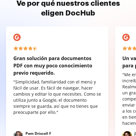
Ve por qué nuestros clientes
eligen DocHub
Gran solución para documentos
Un va
PDF con muy poco conocimiento
para 
previo requerido.
"Me e
increí
"Simplicidad, familiaridad con el menú y
Realme
fácil de usar. Es fácil de navegar, hacer
un gra
cambios y editar lo que necesites. Como se
compet
utiliza junto a Google, el documento
enviar
siempre se guarda, así que no tienes que
a los 
preocuparte por ello."
en tie
hacien
Pam Driscoll F