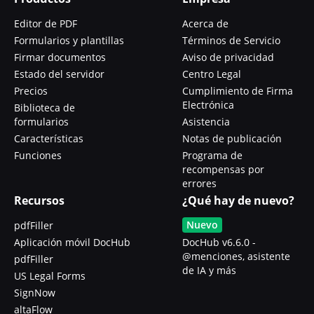
Editor de PDF
Acerca de
Formularios y plantillas
Términos de Servicio
Firmar documentos
Aviso de privacidad
Estado del servidor
Centro Legal
Precios
Cumplimiento de Firma
Electrónica
Biblioteca de
formularios
Asistencia
Características
Notas de publicación
Funciones
Programa de
recompensas por
errores
Recursos
¿Qué hay de nuevo?
Nuevo
pdfFiller
Aplicación móvil DocHub
DocHub v6.6.0 -
@menciones, asistente
pdfFiller
de IA y más
US Legal Forms
SignNow
altaFlow