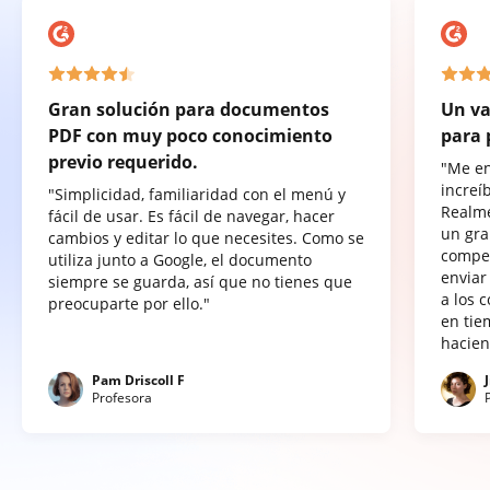
Gran solución para documentos
Un va
PDF con muy poco conocimiento
para 
previo requerido.
"Me e
increí
"Simplicidad, familiaridad con el menú y
Realme
fácil de usar. Es fácil de navegar, hacer
un gra
cambios y editar lo que necesites. Como se
compet
utiliza junto a Google, el documento
enviar
siempre se guarda, así que no tienes que
a los 
preocuparte por ello."
en tie
hacien
Pam Driscoll F
Profesora