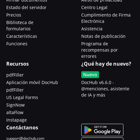
Estado del servidor
Centro Legal
Precios
Cumplimiento de Firma
Electrónica
Biblioteca de
formularios
Asistencia
Características
Notas de publicación
Funciones
Programa de
recompensas por
errores
Recursos
¿Qué hay de nuevo?
Nuevo
pdfFiller
Aplicación móvil DocHub
DocHub v6.6.0 -
@menciones, asistente
pdfFiller
de IA y más
US Legal Forms
SignNow
altaFlow
Instapage
Contáctanos
support@dochub.com