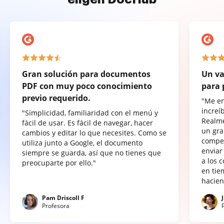
Gran solución para documentos
Un va
PDF con muy poco conocimiento
para 
previo requerido.
"Me e
increí
"Simplicidad, familiaridad con el menú y
Realme
fácil de usar. Es fácil de navegar, hacer
un gra
cambios y editar lo que necesites. Como se
compet
utiliza junto a Google, el documento
enviar
siempre se guarda, así que no tienes que
a los 
preocuparte por ello."
en tie
hacien
Pam Driscoll F
Profesora