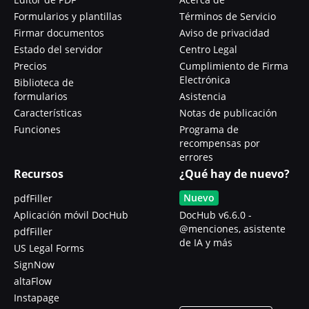
Formularios y plantillas
Términos de Servicio
Firmar documentos
Aviso de privacidad
Estado del servidor
Centro Legal
Precios
Cumplimiento de Firma
Electrónica
Biblioteca de
formularios
Asistencia
Características
Notas de publicación
Funciones
Programa de
recompensas por
errores
Recursos
¿Qué hay de nuevo?
Nuevo
pdfFiller
Aplicación móvil DocHub
DocHub v6.6.0 -
@menciones, asistente
pdfFiller
de IA y más
US Legal Forms
SignNow
altaFlow
Instapage