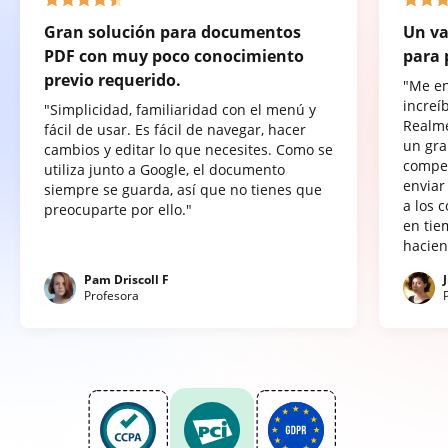
Gran solución para documentos
Un va
PDF con muy poco conocimiento
para 
previo requerido.
"Me e
increí
"Simplicidad, familiaridad con el menú y
Realme
fácil de usar. Es fácil de navegar, hacer
un gra
cambios y editar lo que necesites. Como se
compet
utiliza junto a Google, el documento
enviar
siempre se guarda, así que no tienes que
a los 
preocuparte por ello."
en tie
hacien
Pam Driscoll F
Profesora