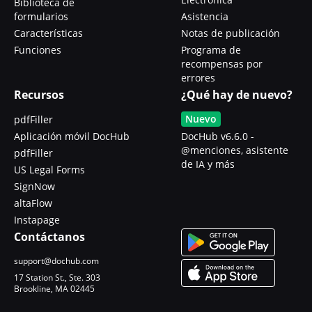
Biblioteca de
formularios
Asistencia
Características
Notas de publicación
Funciones
Programa de
recompensas por
errores
Recursos
¿Qué hay de nuevo?
Nuevo
pdfFiller
Aplicación móvil DocHub
DocHub v6.6.0 -
@menciones, asistente
pdfFiller
de IA y más
US Legal Forms
SignNow
altaFlow
Instapage
Contáctanos
support@dochub.com
17 Station St., Ste. 303
Brookline, MA 02445