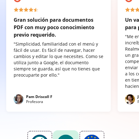
Gran solución para documentos
Un va
PDF con muy poco conocimiento
para 
previo requerido.
"Me e
increí
"Simplicidad, familiaridad con el menú y
Realme
fácil de usar. Es fácil de navegar, hacer
un gra
cambios y editar lo que necesites. Como se
compet
utiliza junto a Google, el documento
enviar
siempre se guarda, así que no tienes que
a los 
preocuparte por ello."
en tie
hacien
Pam Driscoll F
Profesora