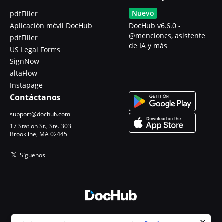
Nuevo
pdfFiller
Aplicación móvil DocHub
DocHub v6.6.0 -
@menciones, asistente
pdfFiller
de IA y más
US Legal Forms
SignNow
altaFlow
Instapage
Contáctanos
support@dochub.com
17 Station St., Ste. 303
Brookline, MA 02445
Síguenos
© 2026 DocHub, LLC