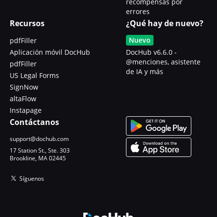
recompensas por
errores
Recursos
¿Qué hay de nuevo?
Nuevo
pdfFiller
Aplicación móvil DocHub
DocHub v6.6.0 -
@menciones, asistente
pdfFiller
de IA y más
US Legal Forms
SignNow
altaFlow
Instapage
Contáctanos
support@dochub.com
17 Station St., Ste. 303
Brookline, MA 02445
Síguenos