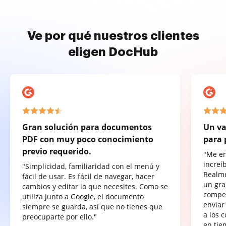
Ve por qué nuestros clientes
eligen DocHub
Gran solución para documentos
Un va
PDF con muy poco conocimiento
para 
previo requerido.
"Me e
increí
"Simplicidad, familiaridad con el menú y
Realme
fácil de usar. Es fácil de navegar, hacer
un gra
cambios y editar lo que necesites. Como se
compet
utiliza junto a Google, el documento
enviar
siempre se guarda, así que no tienes que
a los 
preocuparte por ello."
en tie