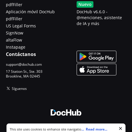
Nuevo
pdfFiller
Aplicación móvil DocHub
DocHub v6.6.0 -
@menciones, asistente
pdfFiller
de IA y más
US Legal Forms
SignNow
altaFlow
Instapage
Contáctanos
support@dochub.com
17 Station St., Ste. 303
Brookline, MA 02445
Síguenos
© 2026 DocHub, LLC
Cookie consent notice
...
Read more...
This site uses cookies to enhance site navigation and personalize
Todos los derechos reservados.