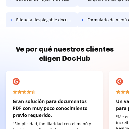
Etiqueta desplegable documento
Formulario de menú despl
Ve por qué nuestros clientes
eligen DocHub
Gran solución para documentos
Un va
PDF con muy poco conocimiento
para 
previo requerido.
"Me e
increí
"Simplicidad, familiaridad con el menú y
Realme