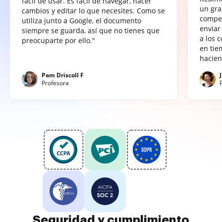
fácil de usar. Es fácil de navegar, hacer
un gra
cambios y editar lo que necesites. Como se
compet
utiliza junto a Google, el documento
enviar
siempre se guarda, así que no tienes que
a los 
preocuparte por ello."
en tie
hacien
Pam Driscoll F
Profesora
Seguridad y cumplimiento