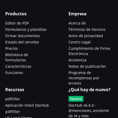
Productos
Empresa
Editor de PDF
Acerca de
Formularios y plantillas
Términos de Servicio
Firmar documentos
Aviso de privacidad
Estado del servidor
Centro Legal
Precios
Cumplimiento de Firma
Electrónica
Biblioteca de
formularios
Asistencia
Características
Notas de publicación
Funciones
Programa de
recompensas por
errores
Recursos
¿Qué hay de nuevo?
Nuevo
pdfFiller
Aplicación móvil DocHub
DocHub v6.6.0 -
@menciones, asistente
pdfFiller
de IA y más
US Legal Forms