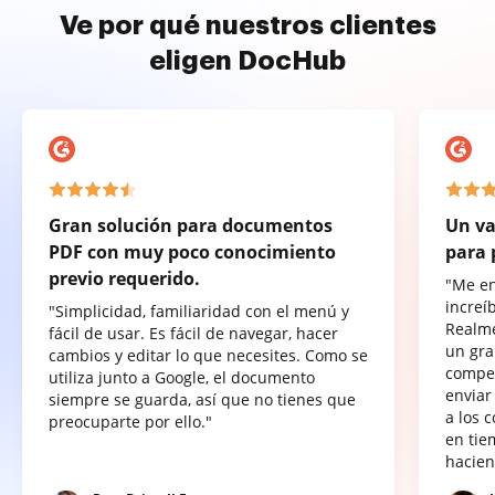
Ve por qué nuestros clientes
eligen DocHub
Gran solución para documentos
Un va
PDF con muy poco conocimiento
para 
previo requerido.
"Me e
increí
"Simplicidad, familiaridad con el menú y
Realme
fácil de usar. Es fácil de navegar, hacer
un gra
cambios y editar lo que necesites. Como se
compet
utiliza junto a Google, el documento
enviar
siempre se guarda, así que no tienes que
a los 
preocuparte por ello."
en tie
hacien