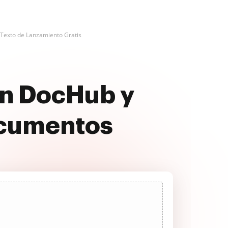
 Texto de Lanzamiento Gratis
on DocHub y
ocumentos