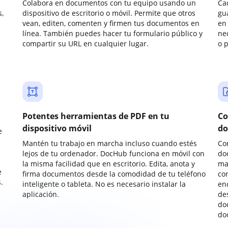
Colabora en documentos con tu equipo usando un
Ca
,
dispositivo de escritorio o móvil. Permite que otros
gu
vean, editen, comenten y firmen tus documentos en
en 
línea. También puedes hacer tu formulario público y
ne
compartir su URL en cualquier lugar.
o 
Potentes herramientas de PDF en tu
Co
dispositivo móvil
do
e
Mantén tu trabajo en marcha incluso cuando estés
Co
lejos de tu ordenador. DocHub funciona en móvil con
do
la misma facilidad que en escritorio. Edita, anota y
ma
e
firma documentos desde la comodidad de tu teléfono
co
.
inteligente o tableta. No es necesario instalar la
enc
aplicación.
de
do
do