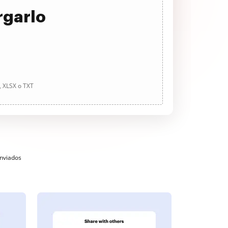
rgarlo
, XLSX o TXT
enviados