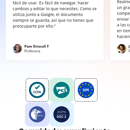
Realme
fácil de usar. Es fácil de navegar, hacer
un gra
cambios y editar lo que necesites. Como se
compet
utiliza junto a Google, el documento
enviar
siempre se guarda, así que no tienes que
a los 
preocuparte por ello."
en tie
hacien
Pam Driscoll F
Profesora