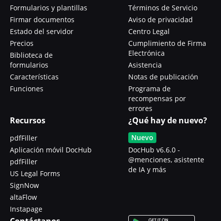
Formularios y plantillas
Términos de Servicio
Firmar documentos
Aviso de privacidad
Estado del servidor
Centro Legal
Precios
Cumplimiento de Firma
Electrónica
Biblioteca de
formularios
Asistencia
Características
Notas de publicación
Funciones
Programa de
recompensas por
errores
Recursos
¿Qué hay de nuevo?
Nuevo
pdfFiller
Aplicación móvil DocHub
DocHub v6.6.0 -
@menciones, asistente
pdfFiller
de IA y más
US Legal Forms
SignNow
altaFlow
Instapage
Contáctanos