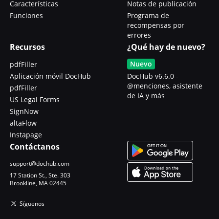
Características
Notas de publicación
Funciones
Programa de
recompensas por
errores
Recursos
¿Qué hay de nuevo?
Nuevo
pdfFiller
Aplicación móvil DocHub
DocHub v6.6.0 -
@menciones, asistente
pdfFiller
de IA y más
US Legal Forms
SignNow
altaFlow
Instapage
Contáctanos
support@dochub.com
17 Station St., Ste. 303
Brookline, MA 02445
Síguenos