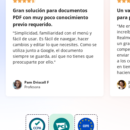
Gran solución para documentos
Un va
PDF con muy poco conocimiento
para 
previo requerido.
"Me e
increí
"Simplicidad, familiaridad con el menú y
Realme
fácil de usar. Es fácil de navegar, hacer
un gra
cambios y editar lo que necesites. Como se
compet
utiliza junto a Google, el documento
enviar
siempre se guarda, así que no tienes que
a los 
preocuparte por ello."
en tie
hacien
Pam Driscoll F
Profesora