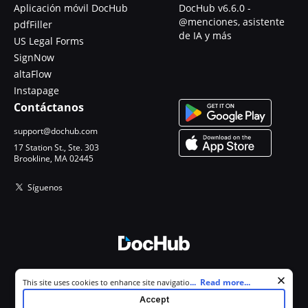
Aplicación móvil DocHub
DocHub v6.6.0 -
@menciones, asistente
pdfFiller
de IA y más
US Legal Forms
SignNow
altaFlow
Instapage
Contáctanos
support@dochub.com
17 Station St., Ste. 303
Brookline, MA 02445
Síguenos
© 2026 DocHub, LLC
Cookie consent notice
...
Read more...
This site uses cookies to enhance site navigation and personalize
Todos los derechos reservados.
your experience. By using this site you agree to our use of cookies as
Accept
described in our
Privacy Notice
. You can modify your selections by