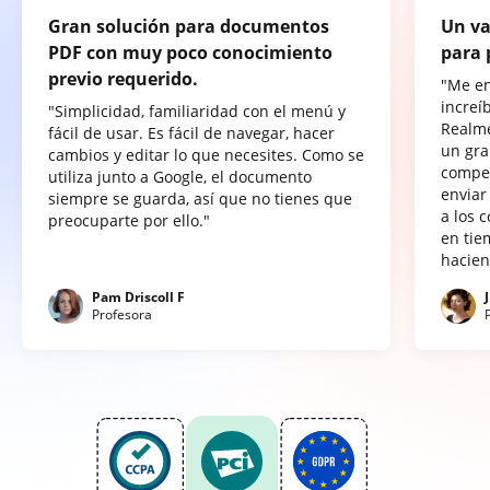
Gran solución para documentos
Un va
PDF con muy poco conocimiento
para 
previo requerido.
"Me e
increí
"Simplicidad, familiaridad con el menú y
Realme
fácil de usar. Es fácil de navegar, hacer
un gra
cambios y editar lo que necesites. Como se
compet
utiliza junto a Google, el documento
enviar
siempre se guarda, así que no tienes que
a los 
preocuparte por ello."
en tie
hacien
Pam Driscoll F
Profesora