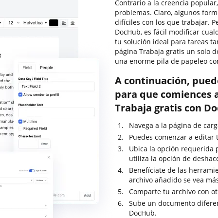
Contrario a la creencia popular
problemas. Claro, algunos for
difíciles con los que trabajar. 
DocHub, es fácil modificar cua
tu solución ideal para tareas t
página Trabaja gratis un solo 
una enorme pila de papeleo co
A continuación, pued
para que comiences a 
Trabaja gratis con D
Navega a la página de carga
Puedes comenzar a editar t
Ubica la opción requerida p
utiliza la opción de deshac
Benefíciate de las herramie
archivo añadido se vea má
Comparte tu archivo con o
Sube un documento diferent
DocHub.