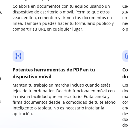
Colabora en documentos con tu equipo usando un
Ca
,
dispositivo de escritorio o móvil. Permite que otros
gu
vean, editen, comenten y firmen tus documentos en
en 
línea. También puedes hacer tu formulario público y
ne
compartir su URL en cualquier lugar.
o 
Potentes herramientas de PDF en tu
Co
dispositivo móvil
do
e
Mantén tu trabajo en marcha incluso cuando estés
Co
lejos de tu ordenador. DocHub funciona en móvil con
do
la misma facilidad que en escritorio. Edita, anota y
ma
e
firma documentos desde la comodidad de tu teléfono
co
.
inteligente o tableta. No es necesario instalar la
enc
aplicación.
de
do
do