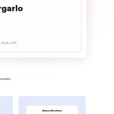
rgarlo
, XLSX o TXT
enviados