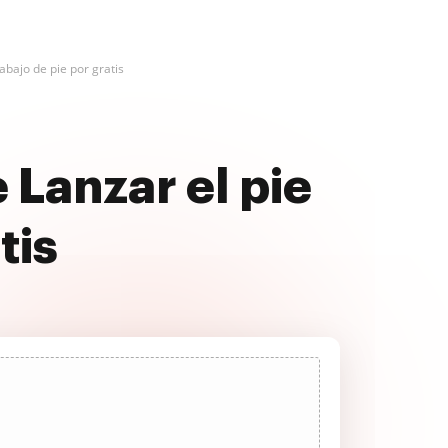
abajo de pie por gratis
 Lanzar el pie
tis