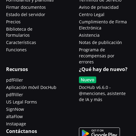
Firmar documentos
Aviso de privacidad
Estado del servidor
Centro Legal
Precios
Cumplimiento de Firma
Electrónica
Biblioteca de
formularios
Asistencia
Características
Notas de publicación
Funciones
Programa de
recompensas por
errores
Recursos
¿Qué hay de nuevo?
Nuevo
pdfFiller
Aplicación móvil DocHub
DocHub v6.6.0 -
@menciones, asistente
pdfFiller
de IA y más
US Legal Forms
SignNow
altaFlow
Instapage
Contáctanos