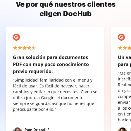
Ve por qué nuestros clientes
eligen DocHub
Gran solución para documentos
Un va
PDF con muy poco conocimiento
para 
previo requerido.
"Me e
increí
"Simplicidad, familiaridad con el menú y
Realme
fácil de usar. Es fácil de navegar, hacer
un gra
cambios y editar lo que necesites. Como se
compet
utiliza junto a Google, el documento
enviar
siempre se guarda, así que no tienes que
a los 
preocuparte por ello."
en tie
hacien
Pam Driscoll F