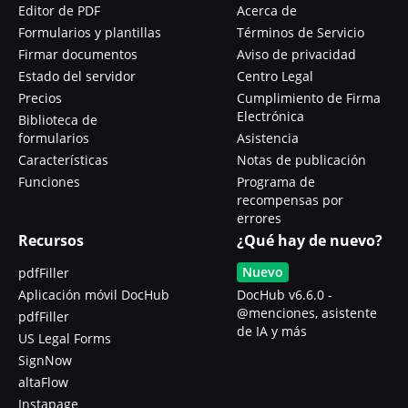
Editor de PDF
Acerca de
Formularios y plantillas
Términos de Servicio
Firmar documentos
Aviso de privacidad
Estado del servidor
Centro Legal
Precios
Cumplimiento de Firma
Electrónica
Biblioteca de
formularios
Asistencia
Características
Notas de publicación
Funciones
Programa de
recompensas por
errores
Recursos
¿Qué hay de nuevo?
Nuevo
pdfFiller
Aplicación móvil DocHub
DocHub v6.6.0 -
@menciones, asistente
pdfFiller
de IA y más
US Legal Forms
SignNow
altaFlow
Instapage