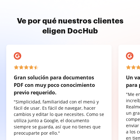
Ve por qué nuestros clientes
eligen DocHub
Gran solución para documentos
Un va
PDF con muy poco conocimiento
para 
previo requerido.
"Me e
increí
"Simplicidad, familiaridad con el menú y
Realme
fácil de usar. Es fácil de navegar, hacer
un gra
cambios y editar lo que necesites. Como se
compet
utiliza junto a Google, el documento
enviar
siempre se guarda, así que no tienes que
a los 
preocuparte por ello."
en tie